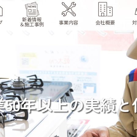
新着情報
プ
事業内容
会社概要
対
＆施工事例
ガスのお仕事
水回りのお仕事
リフォームのお仕事
丁寧
マンション・アパート
業50年以上の実績と
蔵野市から近郊ま
のお仕事
またはお見積り無