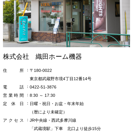
株式会社 織田ホーム機器
住
所
〒180-0022
東京都武蔵野市境4丁目12番14号
電
話
0422-51-3876
営
業
時
間
8:30 ～ 17:30
定
休
日
日曜・祝日・お盆・年末年始
（暦により未確定）
ア
ク
セ
ス
JR中央線・西武多摩川線
「武蔵境駅」下車 北口より徒歩15分