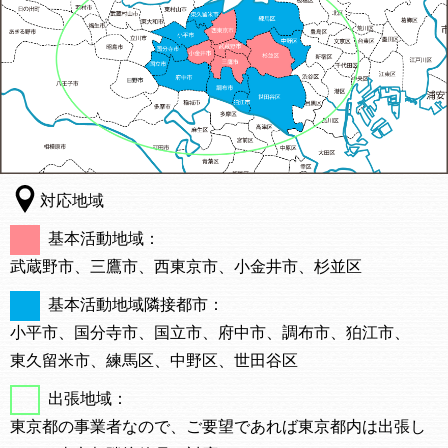
対応地域
基本活動地域：
武蔵野市、
三鷹市、
西東京市、
小金井市、
杉並区
基本活動地域隣接都市：
小平市、
国分寺市、
国立市、
府中市、
調布市、
狛江市、
東久留米市、
練馬区、
中野区、
世田谷区
出張地域：
東京都の事業者なので、ご要望であれば東京都内は出張し