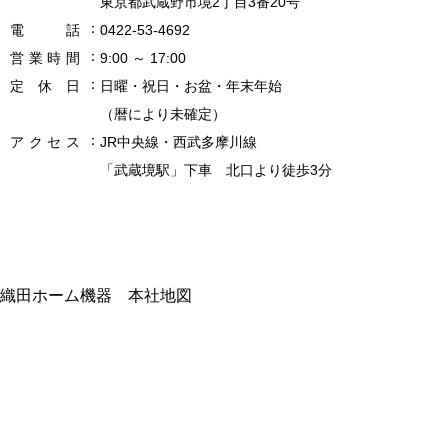
東京都武蔵野市境2丁目3番20号
電
話
0422-53-4692
営
業
時
間
9:00 ～ 17:00
定
休
日
日曜・祝日・お盆・年末年始
（暦により未確定）
ア
ク
セ
ス
JR中央線・西武多摩川線
「武蔵境駅」下車 北口より徒歩3分
織田ホーム機器 本社地図