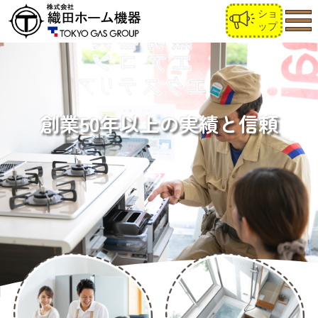
ショ
ップ
丁寧
創業50年以上の実績と信頼
武蔵野市から近郊まで、
相談またはお見積り無料です